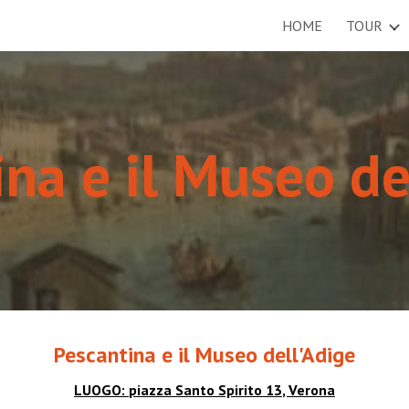
HOME
TOUR
ip to main content
Skip to navigat
na e il Museo de
Pescantina e il Museo dell'Adige
LUOGO:
piazza Santo Spirito 13
, Verona