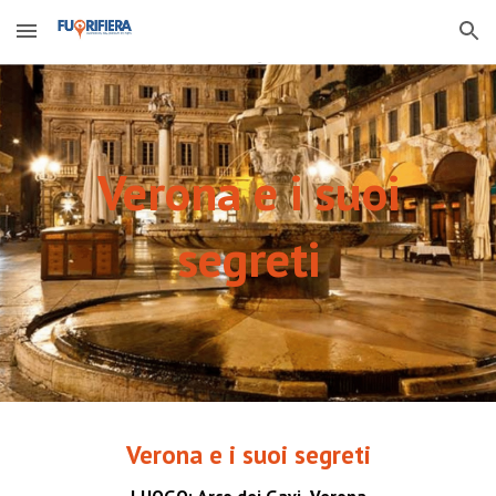
Skip to main content
Skip to navigation
Verona
e i suoi
segreti
Verona
e i suoi segreti
LUOGO:
Arco dei Gavi,
Verona