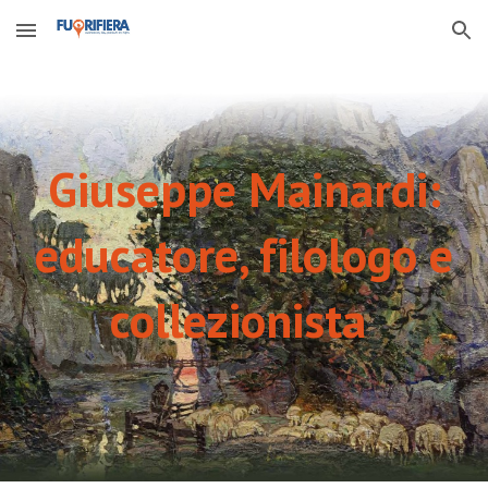
Skip to main content
Skip to navigation
Giuseppe Mainardi:
educatore, filologo e
collezionista