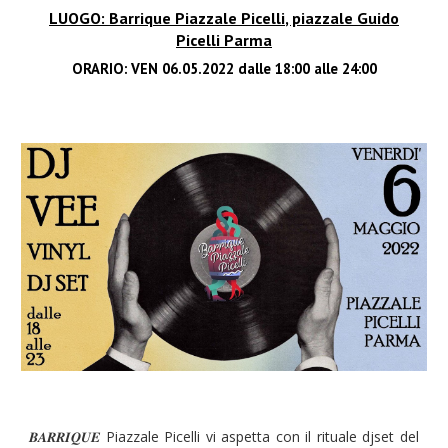
LUOGO:
Barrique Piazzale Picelli
, piazzale Guido
Picelli Parma
ORARIO: VEN 06.05.2022 dalle
18
:
0
0 alle 2
4
:00
Piazzale Picelli vi aspetta con il rituale djset del
𝑩𝑨𝑹𝑹𝑰𝑸𝑼𝑬