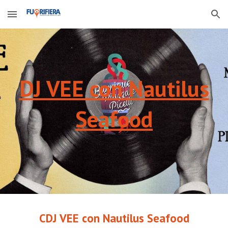
Skip to main content
Skip to navigation
DJ VEE con Nautilus
Seafood
C
DJ VEE con Nautilus Seafood